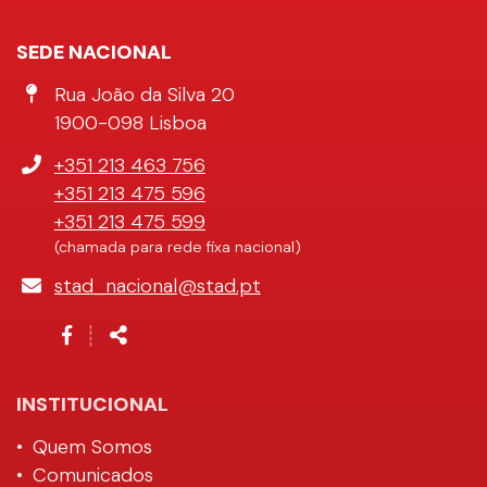
SEDE NACIONAL
Morada
Rua João da Silva 20
1900-098 Lisboa
Telefone
+351 213 463 756
+351 213 475 596
+351 213 475 599
(chamada para rede fixa nacional)
E-
stad_nacional@stad.pt
mail
Siga-
Partilhar
┊
nos
na
Rede
INSTITUCIONAL
Quem Somos
Comunicados