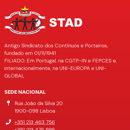
Antigo Sindicato dos Contínuos e Porteiros,
fundado em 01/11/1941
FILIADO: Em Portugal, na CGTP-IN e FEPCES e,
internacionalmente, na UNI-EUROPA e UNI-
GLOBAL
SEDE NACIONAL
Morada
Rua João da Silva 20
1900-098 Lisboa
Telefone
+351 213 463 756
+351 213 475 596