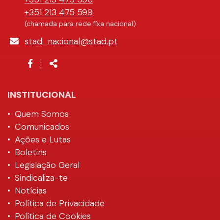
+351 213 475 599
(chamada para rede fixa nacional)
E-
stad_nacional@stad.pt
mail
Siga-
Partilhar
┊
nos
na
Rede
INSTITUCIONAL
Quem Somos
Comunicados
Ações e Lutas
Boletins
Legislação Geral
Sindicaliza-te
Notícias
Política de Privacidade
Política de Cookies