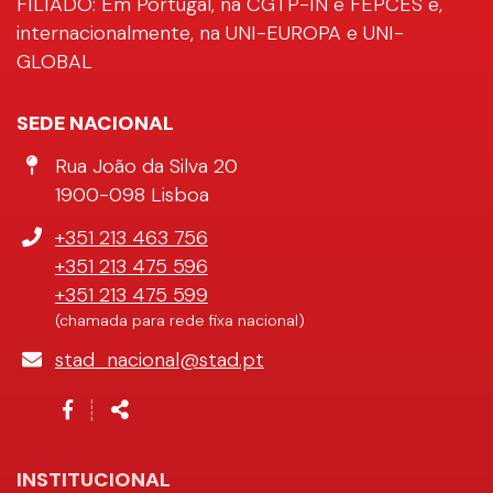
FILIADO: Em Portugal, na CGTP-IN e FEPCES e,
internacionalmente, na UNI-EUROPA e UNI-
GLOBAL
SEDE NACIONAL
Morada
Rua João da Silva 20
1900-098 Lisboa
Telefone
+351 213 463 756
+351 213 475 596
+351 213 475 599
(chamada para rede fixa nacional)
E-
stad_nacional@stad.pt
mail
Siga-
Partilhar
┊
nos
na
Rede
INSTITUCIONAL