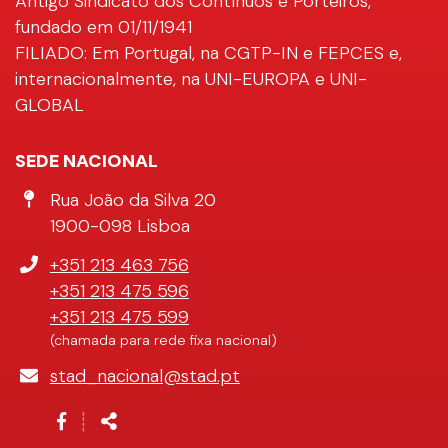
Antigo Sindicato dos Contínuos e Porteiros,
fundado em 01/11/1941
FILIADO: Em Portugal, na CGTP-IN e FEPCES e,
internacionalmente, na UNI-EUROPA e UNI-
GLOBAL
SEDE NACIONAL
Morada
Rua João da Silva 20
1900-098 Lisboa
Telefone
+351 213 463 756
+351 213 475 596
+351 213 475 599
(chamada para rede fixa nacional)
E-
stad_nacional@stad.pt
mail
Siga-
Partilhar
┊
nos
na