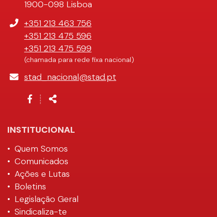
1900-098 Lisboa
Telefone
+351 213 463 756
+351 213 475 596
+351 213 475 599
(chamada para rede fixa nacional)
E-
stad_nacional@stad.pt
mail
Siga-
Partilhar
┊
nos
na
Rede
INSTITUCIONAL
Quem Somos
Comunicados
Ações e Lutas
Boletins
Legislação Geral
Sindicaliza-te